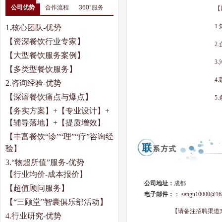
公司优势
合作流程
360°服务
【
1.
1.
核心团队
-
优势
【资深餐饮行业专家】
2.
【大型餐饮服务案例】
3.
【多类型餐饮服务】
4.
2.
咨询经验
-
优势
【深谙餐饮痛点与爆点】
5.
【务实方案】
+【专业设计】+
【辅导落地】
+
【提质增效】
【丰富餐饮“诊”“理”“疗”咨询经
验】
3.
“物超所值”服务
-
优势
【行业均价
-
成本报价】
公司地址：
成都
【超值顾问服务】
电子邮件：
：
sangu10000@16
【“三顾堂”智囊俱乐部活动】
【请备注招聘渠道
4.
行业研究
-
优势