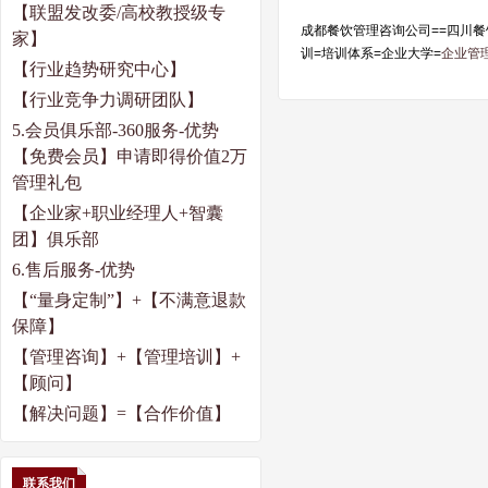
【联盟发改委
/
高校教授级专
成都餐饮管理咨询公司
==
四川餐
家】
训=培训体系=企业大学
=
企业管
【行业趋势研究中心】
【行业竞争力调研团队】
5.
会员俱乐部
-360
服务
-
优势
【免费会员】申请即得价值
2
万
管理礼包
【企业家
+
职业经理人
+
智囊
团】俱乐部
6.
售后服务
-
优势
【“量身定制”】
+
【不满意退款
保障】
【管理咨询】
+
【管理培训】
+
【顾问】
【解决问题】
=
【合作价值】
联系我们