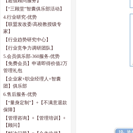
【超值顾问服务】
【“三顾堂”智囊俱乐部活动】
4.
行业研究
-
优势
【联盟发改委
/
高校教授级专
家】
【行业趋势研究中心】
【行业竞争力调研团队】
5.
会员俱乐部
-360
服务
-
优势
【免费会员】申请即得价值
2
万
管理礼包
【企业家
+
职业经理人
+
智囊
团】俱乐部
6.
售后服务
-
优势
【“量身定制”】
+
【不满意退款
保障】
【管理咨询】
+
【管理培训】
+
【顾问】