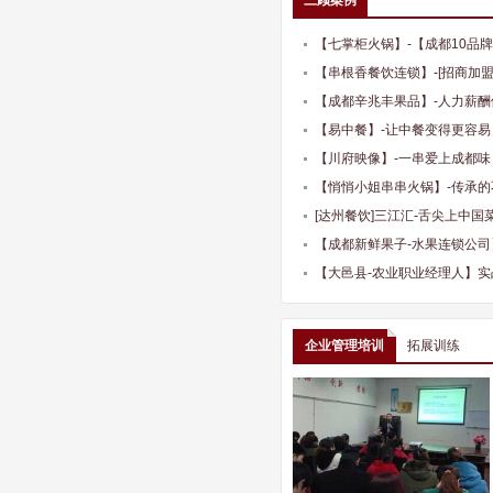
三顾案例
【七掌柜火锅】-【成都10品
策划
【串根香餐饮连锁】-[招商加
销]-成都餐饮策划公司
【成都辛兆丰果品】-人力薪酬
【易中餐】-让中餐变得更容易
【川府映像】-一串爱上成都味
【悄悄小姐串串火锅】-传承
[达州餐饮]三江汇-舌尖上中
（线上线下）、全年顾问服务
【成都新鲜果子-水果连锁公司
司
【大邑县-农业职业经理人】实
广、农业产品
企业管理培训
拓展训练