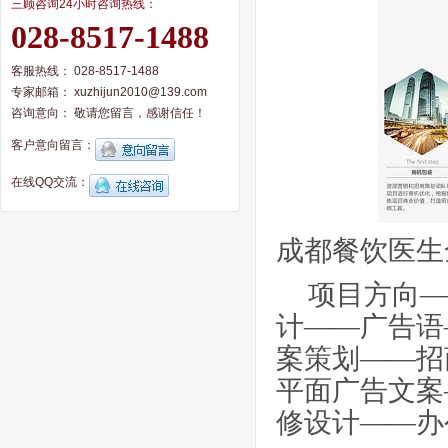
三顾咨询24小时咨询热线：
028-8517-1488
客服热线： 028-8517-1488
专家邮箱： xuzhijun2010@139.com
咨询意向：
敬请您留言，感谢信任！
客户意向留言：
在线QQ交流：
成都餐饮医生
项目方向
—
计
——
广告语
案策划
——
招
平面广告文案
修设计
——
办