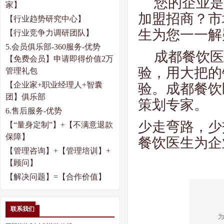
您的企业是
家】
加盟招商？市
【行业趋势研究中心】
生为您一一解
【行业竞争力调研团队】
5.
会员俱乐部
-360
服务
-
优势
成都餐饮医
【免费会员】申请即得价值
2
万
验，用大把的
管理礼包
【企业家
+
职业经理人
+
智囊
验。成都餐饮
团】俱乐部
策划专家。
6.
售后服务
-
优势
少走弯路，少
【“量身定制”】
+
【不满意退款
保障】
餐饮医生为企
【管理咨询】
+
【管理培训】
+
【顾问】
【解决问题】
=
【合作价值】
联系我们