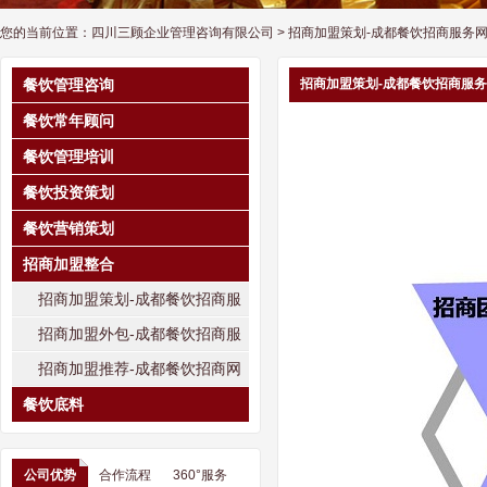
您的当前位置：
四川三顾企业管理咨询有限公司
> 招商加盟策划-成都餐饮招商服务
餐饮管理咨询
招商加盟策划-成都餐饮招商服
餐饮常年顾问
餐饮管理培训
餐饮投资策划
餐饮营销策划
招商加盟整合
招商加盟策划-成都餐饮招商服
务网
招商加盟外包-成都餐饮招商服
务网
招商加盟推荐-成都餐饮招商网
餐饮底料
公司优势
合作流程
360°服务