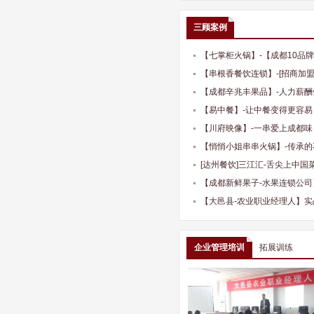
三顾案例
【七掌柜火锅】-【成都10品
策划
【串根香餐饮连锁】-[招商加
销]-成都餐饮策划公司
【成都辛兆丰果品】-人力薪酬
【易中餐】-让中餐变得更容易
【川府映像】-一串爱上成都味
【悄悄小姐串串火锅】-传承
[达州餐饮]三江汇-舌尖上中
（线上线下）、全年顾问服务
【成都新鲜果子-水果连锁公司
司
【大邑县-农业职业经理人】实
广、农业产品
企业管理培训
拓展训练